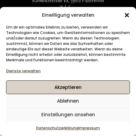
Riemekestraße 111,
33102 Paderborn
Telefon:
0176 70787843
Einwilligung verwalten
Um dir ein optimales Erlebnis zu bieten, verwenden wir
Technologien wie Cookies, um Geräteinformationen zu speichern
und/oder darauf zuzugreifen. Wenn du diesen Technologien
HOME
zustimmst, können wir Daten wie das Surfverhalten oder
DAUERHAFTE HAARENTFERNUNG
eindeutige IDs auf dieser Website verarbeiten. Wenn du deine
WEITERE BEHANDLUNGEN
Einwilligung nicht erteilst oder zurückziehst, können bestimmte
Merkmale und Funktionen beeinträchtigt werden.
BEWERTUNGEN
KONTAKT
Dienste verwalten
Cookie-Richtlinien
Datenschutzerklärung
Akzeptieren
Impressum
Ablehnen
Einstellungen ansehen
Datenschutzerklärung
Impressum